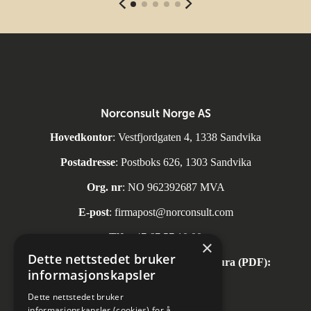
Norconsult Norge AS
Hovedkontor
: Vestfjordgaten 4, 1338 Sandvika
Postadresse
: Postboks 626, 1303 Sandvika
Org. nr
: NO 962392687 MVA
E-post
:
firmapost@norconsult.com
Tlf:
+47 67 57 10 00
×
Dette nettstedet bruker
Automatisk mottak av inngående faktura (PDF):
informasjonskapsler
invoice.no@norconsult.com
Dette nettstedet bruker
informasjonskapsler (cookies) for å