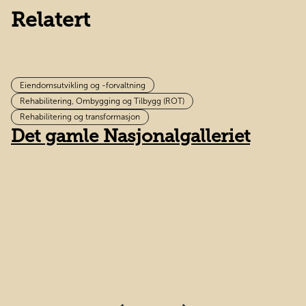
Relatert
Eiendomsutvikling og -forvaltning
Rehabilitering, Ombygging og Tilbygg (ROT)
L
Rehabilitering og transformasjon
Det gamle Nasjonalgalleriet