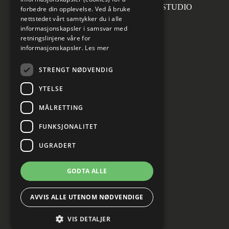
Forsidefoto: RASMUS HJORTSHOJ STUDIO
forbedre din opplevelse. Ved å bruke
nettstedet vårt samtykker du i alle
informasjonskapsler i samsvar med
retningslinjene våre for
informasjonskapsler.
Les mer
Sosiale medier
STRENGT NØDVENDIG
YTELSE
MÅLRETTING
Informasjon om personvern
Cookies innstillinger
FUNKSJONALITET
UGRADERT
GODTA ALLE
AVVIS ALLE UTENOM NØDVENDIGE
VIS DETALJER