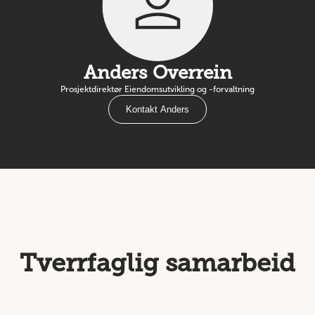
Anders Overrein
Prosjektdirektør Eiendomsutvikling og -forvaltning
Kontakt Anders
Tverrfaglig samarbeid