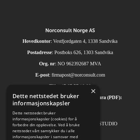
Norconsult Norge AS
Hovedkontor
: Vestfjordgaten 4, 1338 Sandvika
Postadresse
: Postboks 626, 1303 Sandvika
Org. nr
: NO 962392687 MVA
E-post
:
firmapost@norconsult.com
Tlf:
+47 67 57 10 00
×
Dette nettstedet bruker
Automatisk mottak av inngående faktura (PDF):
informasjonskapsler
invoice.no@norconsult.com
Dette nettstedet bruker
informasjonskapsler (cookies) for å
Forsidefoto: RASMUS HJORTSHOJ STUDIO
forbedre din opplevelse. Ved å bruke
nettstedet vårt samtykker du i alle
informasjonskapsler i samsvar med