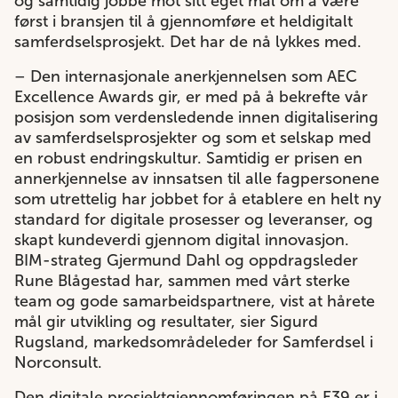
og samtidig jobbe mot sitt eget mål om å være
først i bransjen til å gjennomføre et heldigitalt
samferdselsprosjekt. Det har de nå lykkes med.
– Den internasjonale anerkjennelsen som AEC
Excellence Awards gir, er med på å bekrefte vår
posisjon som verdensledende innen digitalisering
av samferdselsprosjekter og som et selskap med
en robust endringskultur. Samtidig er prisen en
annerkjennelse av innsatsen til alle fagpersonene
som utrettelig har jobbet for å etablere en helt ny
standard for digitale prosesser og leveranser, og
skapt kundeverdi gjennom digital innovasjon.
BIM-strateg Gjermund Dahl og oppdragsleder
Rune Blågestad har, sammen med vårt sterke
team og gode samarbeidspartnere, vist at hårete
mål gir utvikling og resultater, sier Sigurd
Rugsland, markedsområdeleder for Samferdsel i
Norconsult.
Den digitale prosjektgjennomføringen på E39 er i