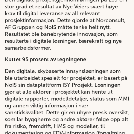
stor grad et resultat av Nye Veiers svært høye
krav til digital leveranse av all relevant
prosjektinformasjon. Dette gjorde at Norconsult,
AF Gruppen
og
NoIS
måtte tenke helt nytt.
Resultatet ble banebrytende innovasjon, som
resulterte i digitale løsninger, bærekraft og nye
samarbeidsformer.
Kuttet 95 prosent av tegningene
Den digitale, skybaserte innsynsløsningen som
ble utarbeidet spesielt for prosjektet, er basert på
NoIS sin dataplattform ISY Prosjekt. Løsningen
gjør at alle aktører i prosjektet kan hente ut
digitale rapporter, modelldetaljer, status som MMI
og annen viktig informasjon i nær
sanntidskvalitet. Dette gir en uhyre presis oversikt,
som lar byggherre og andre aktører følge opp alt
fra risiko, fremdrift, HMS og modeller, til
dokumentasjon og FDV-informasjon (forvaltning,