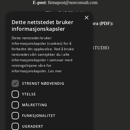
E-post
:
firmapost@norconsult.com
Tlf:
+47 67 57 10 00
×
Dette nettstedet bruker
Automatisk mottak av inngående faktura (PDF):
informasjonskapsler
invoice.no@norconsult.com
Dette nettstedet bruker
informasjonskapsler (cookies) for å
Forsidefoto: RASMUS HJORTSHOJ STUDIO
forbedre din opplevelse. Ved å bruke
nettstedet vårt samtykker du i alle
informasjonskapsler i samsvar med
retningslinjene våre for
informasjonskapsler.
Les mer
Sosiale medier
STRENGT NØDVENDIG
YTELSE
MÅLRETTING
Informasjon om personvern
Cookies innstillinger
FUNKSJONALITET
UGRADERT