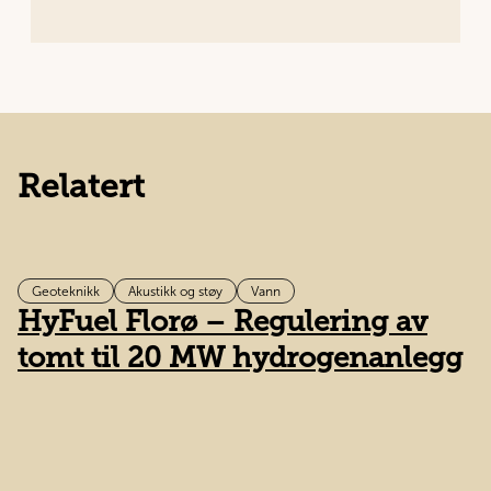
Relatert
Geoteknikk
Akustikk og støy
Vann
HyFuel Florø – Regulering av
B
tomt til 20 MW hydrogenanlegg