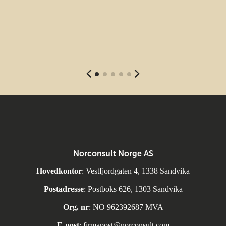
Norconsult Norge AS
Hovedkontor
: Vestfjordgaten 4, 1338 Sandvika
Postadresse
: Postboks 626, 1303 Sandvika
Org. nr
: NO 962392687 MVA
E-post
:
firmapost@norconsult.com