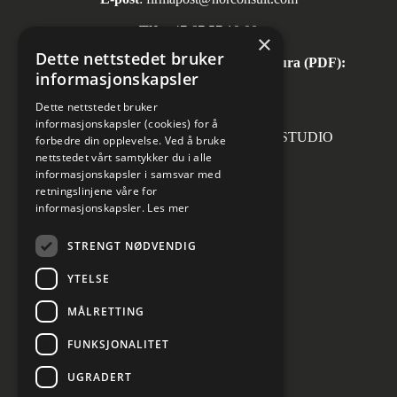
Tlf:
+47 67 57 10 00
×
Dette nettstedet bruker
Automatisk mottak av inngående faktura (PDF):
informasjonskapsler
invoice.no@norconsult.com
Dette nettstedet bruker
informasjonskapsler (cookies) for å
Forsidefoto: RASMUS HJORTSHOJ STUDIO
forbedre din opplevelse. Ved å bruke
nettstedet vårt samtykker du i alle
informasjonskapsler i samsvar med
retningslinjene våre for
informasjonskapsler.
Les mer
Sosiale medier
STRENGT NØDVENDIG
YTELSE
MÅLRETTING
Informasjon om personvern
Cookies innstillinger
FUNKSJONALITET
UGRADERT