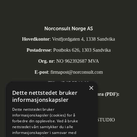
Norconsult Norge AS
Hovedkontor
: Vestfjordgaten 4, 1338 Sandvika
Postadresse
: Postboks 626, 1303 Sandvika
Org. nr
: NO 962392687 MVA
E-post
:
firmapost@norconsult.com
Tlf:
+47 67 57 10 00
×
Dette nettstedet bruker
Automatisk mottak av inngående faktura (PDF):
informasjonskapsler
invoice.no@norconsult.com
Dette nettstedet bruker
informasjonskapsler (cookies) for å
Forsidefoto: RASMUS HJORTSHOJ STUDIO
forbedre din opplevelse. Ved å bruke
nettstedet vårt samtykker du i alle
informasjonskapsler i samsvar med