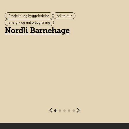
Prosjekt- og byggeledelse
Arkitektur
B
Energi- og miljørådgivning
Nordli Barnehage