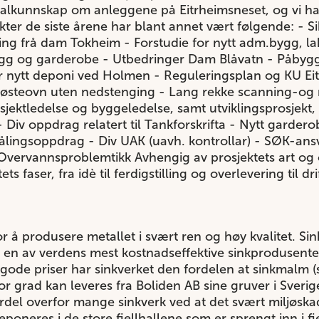
kalkunnskap om anleggene på Eitrheimsneset, og vi har
kter de siste årene har blant annet vært følgende: - S
ing frå dam Tokheim - Forstudie for nytt adm.bygg, la
gg og garderobe - Utbedringer Dam Blåvatn - Påbygg 
or nytt deponi ved Holmen - Reguleringsplan og KU E
røsteovn uten nedstenging - Lang rekke scanning-og
sjektledelse og byggeledelse, samt utviklingsprosjekt, f
- Div oppdrag relatert til Tankforskrifta - Nytt garder
lingsoppdrag - Div UAK (uavh. kontrollar) - SØK-ansv
 Overvannsproblemtikk Avhengig av prosjektets art og
ts faser, fra idè til ferdigstilling og overlevering til dri
r å produsere metallet i svært ren og høy kvalitet. Si
n av verdens mest kostnadseffektive sinkprodusenter. I
il gode priser har sinkverket den fordelen at sinkmalm
or grad kan leveres fra Boliden AB sine gruver i Sveri
del overfor mange sinkverk ved at det svært miljøskad
eponeres i de store fjellhallene som er sprengt inn i fj