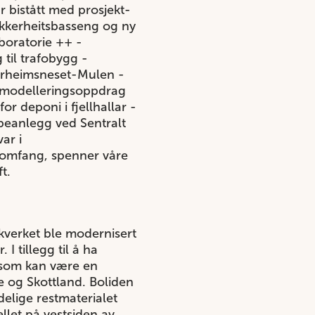
 bistått med prosjekt-
ikkerheitsbasseng og ny
boratorie ++ -
til trafobygg -
itrheimsneset-Mulen -
 modelleringsoppdrag
or deponi i fjellhallar -
obeanlegg ved Sentralt
ar i
 omfang, spenner våre
ft.
nkverket ble modernisert
 tillegg til å ha
 (som kan være en
ge og Skottland. Boliden
elige restmaterialet
ellet på vestsiden av