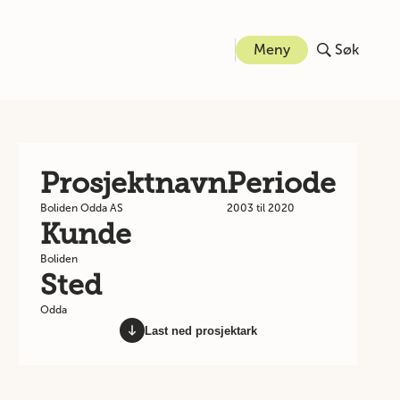
Meny
Søk
Prosjektnavn
Periode
Boliden Odda AS
2003 til 2020
Kunde
Boliden
Sted
Odda
Last ned prosjektark