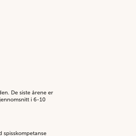
den. De siste årene er
jennomsnitt i 6-10
med spisskompetanse