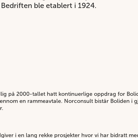
Bedriften ble etablert i 1924.
lig på 2000-tallet hatt kontinuerlige oppdrag for Boli
jennom en rammeavtale. Norconsult bistår Boliden i g
r.
giver i en lang rekke prosjekter hvor vi har bidratt 