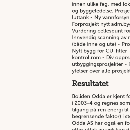
innen ulike fag, med lo
og byggeledelse. Prosje
luttank - Ny vannforsyn
Forprosjekt nytt adm.by
Vurdering cellespunt f
Innvendig scanning av 
(både inne og ute) - Pro
Nytt bygg for CU-filter 
kontrollrom - Div oppmå
utbyggingsprosjekter -
ytelser over alle prosjekte
Resultatet
Boliden Odda er kjent fo
i 2003-4 og regnes som e
tilgang på ren energi t
begrensende faktor) i st
Odda AS har også en for
etter uttak av sink kan d