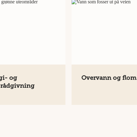
gi- og
Overvann og flom
ørådgivning