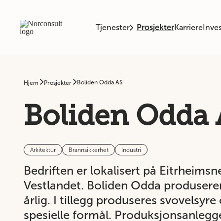
Tjenester
Prosjekter
Karriere
Inves
Boliden Odda AS
Hjem
Prosjekter
Boliden Odda 
Arkitektur
Brannsikkerhet
Industri
Bedriften er lokalisert på Eitrheim
Vestlandet. Boliden Odda produserer
årlig. I tillegg produseres svovelsyre 
spesielle formål. Produksjonsanlegge