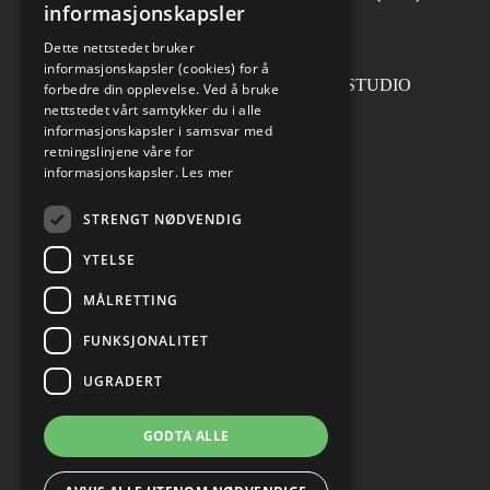
informasjonskapsler
invoice.no@norconsult.com
Dette nettstedet bruker
informasjonskapsler (cookies) for å
Forsidefoto: RASMUS HJORTSHOJ STUDIO
forbedre din opplevelse. Ved å bruke
nettstedet vårt samtykker du i alle
informasjonskapsler i samsvar med
retningslinjene våre for
informasjonskapsler.
Les mer
Sosiale medier
STRENGT NØDVENDIG
YTELSE
MÅLRETTING
Informasjon om personvern
Cookies innstillinger
FUNKSJONALITET
UGRADERT
GODTA ALLE