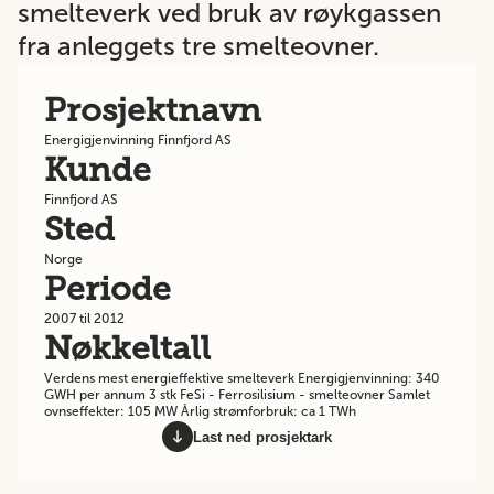
smelteverk ved bruk av røykgassen
fra anleggets tre smelteovner.
Prosjektnavn
Energigjenvinning Finnfjord AS
Kunde
Finnfjord AS
Sted
Norge
Periode
2007 til 2012
Nøkkeltall
Verdens mest energieffektive smelteverk Energigjenvinning: 340
GWH per annum 3 stk FeSi - Ferrosilisium - smelteovner Samlet
ovnseffekter: 105 MW Årlig strømforbruk: ca 1 TWh
Last ned prosjektark