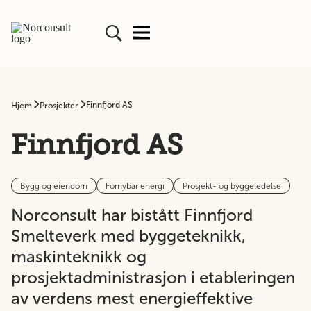
Finnfjord AS
Hjem
Prosjekter
Finnfjord AS
Bygg og eiendom
Fornybar energi
Prosjekt- og byggeledelse
Norconsult har bistått Finnfjord
Smelteverk med byggeteknikk,
maskinteknikk og
prosjektadministrasjon i etableringen
av verdens mest energieffektive