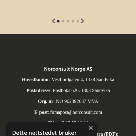
Norconsult Norge AS
Hovedkontor
: Vestfjordgaten 4, 1338 Sandvika
Postadresse
: Postboks 626, 1303 Sandvika
Org. nr
: NO 962392687 MVA
E-post
:
firmapost@norconsult.com
Tlf:
+47 67 57 10 00
×
Dette nettstedet bruker
Automatisk mottak av inngående faktura (PDF):