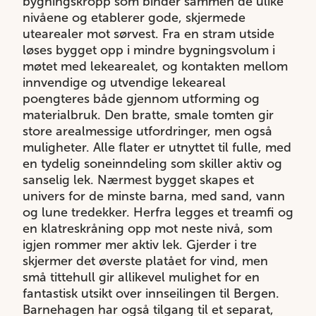
bygningskropp som binder sammen de ulike
nivåene og etablerer gode, skjermede
utearealer mot sørvest. Fra en stram utside
løses bygget opp i mindre bygningsvolum i
møtet med lekearealet, og kontakten mellom
innvendige og utvendige lekeareal
poengteres både gjennom utforming og
materialbruk. Den bratte, smale tomten gir
store arealmessige utfordringer, men også
muligheter. Alle flater er utnyttet til fulle, med
en tydelig soneinndeling som skiller aktiv og
sanselig lek. Nærmest bygget skapes et
univers for de minste barna, med sand, vann
og lune tredekker. Herfra legges et treamfi og
en klatreskråning opp mot neste nivå, som
igjen rommer mer aktiv lek. Gjerder i tre
skjermer det øverste platået for vind, men
små tittehull gir allikevel mulighet for en
fantastisk utsikt over innseilingen til Bergen.
Barnehagen har også tilgang til et separat,