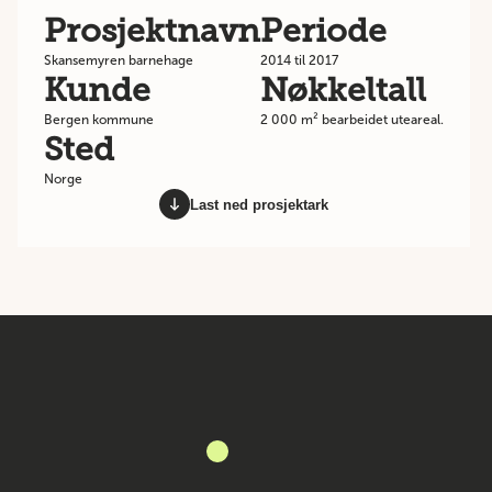
Prosjektnavn
Periode
Skansemyren barnehage
2014 til 2017
Kunde
Nøkkeltall
Bergen kommune
2 000 m² bearbeidet uteareal.
Sted
Norge
Last ned prosjektark