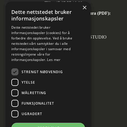
Tlf:
+47 67 57 10 00
×
Dette nettstedet bruker
Automatisk mottak av inngående faktura (PDF):
informasjonskapsler
invoice.no@norconsult.com
Dette nettstedet bruker
informasjonskapsler (cookies) for å
Forsidefoto: RASMUS HJORTSHOJ STUDIO
forbedre din opplevelse. Ved å bruke
nettstedet vårt samtykker du i alle
informasjonskapsler i samsvar med
retningslinjene våre for
informasjonskapsler.
Les mer
Sosiale medier
STRENGT NØDVENDIG
YTELSE
MÅLRETTING
Informasjon om personvern
Cookies innstillinger
FUNKSJONALITET
UGRADERT